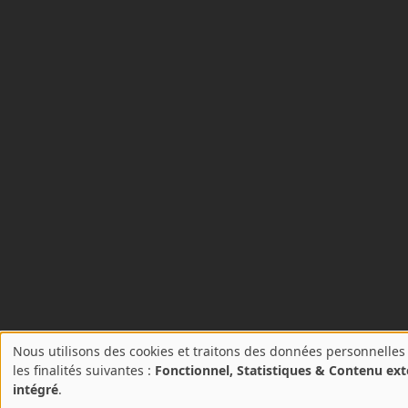
Nous utilisons des cookies et traitons des données personnelles
A
les finalités suivantes :
Fonctionnel, Statistiques & Contenu ex
propos
intégré
.
des