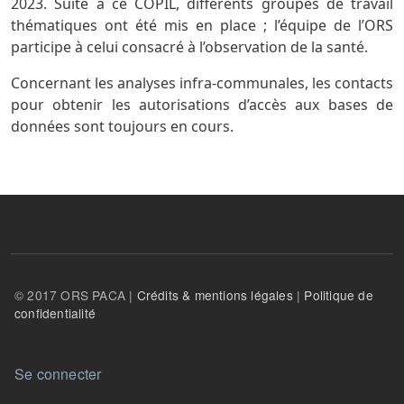
2023. Suite à ce COPIL, différents groupes de travail
thématiques ont été mis en place ; l’équipe de l’ORS
participe à celui consacré à l’observation de la santé.
Concernant les analyses infra-communales, les contacts
pour obtenir les autorisations d’accès aux bases de
données sont toujours en cours.
© 2017 ORS PACA |
Crédits & mentions légales
|
Politique de
confidentialité
User account menu
Se connecter