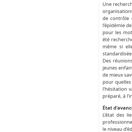
Une recherche
organisation
de contrôle 
l’épidémie de
pour les mots
été recherché
même si elle
standardisée
Des réunions
jeunes enfant
de mieux sav
pour quelles 
l’hésitation
préparé, à l’
État d'avan
L’état des l
professionnel
le niveau d’é