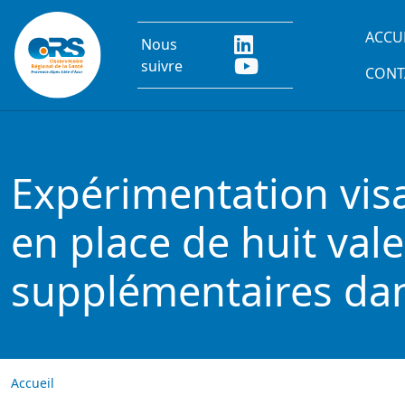
Aller au contenu principal
Main
ACCU
Nous
suivre
CONT
Expérimentation vis
en place de huit val
supplémentaires dan
Accueil