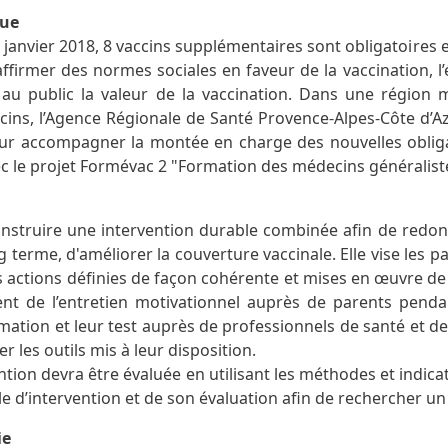
que
 janvier 2018, 8 vaccins supplémentaires sont obligatoires 
firmer des normes sociales en faveur de la vaccination, l’
u public la valeur de la vaccination. Dans une région 
ccins, l’Agence Régionale de Santé Provence-Alpes-Côte d’A
our accompagner la montée en charge des nouvelles obliga
c le projet Formévac 2 "Formation des médecins généralistes
 construire une intervention durable combinée afin de redo
ng terme, d'améliorer la couverture vaccinale. Elle vise les 
s actions définies de façon cohérente et mises en œuvre de
t de l’entretien motivationnel auprès de parents pendan
rmation et leur test auprès de professionnels de santé et d
r les outils mis à leur disposition.
ntion devra être évaluée en utilisant les méthodes et indic
e d’intervention et de son évaluation afin de rechercher un
ie