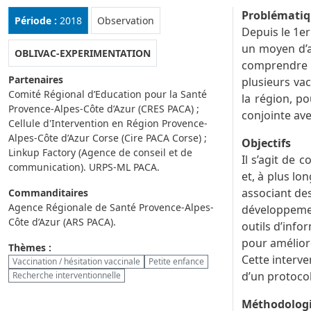
Problémati
Rubrique :
Période :
2018
Observation
Depuis le 1er
un moyen d’af
OBLIVAC-EXPERIMENTATION
comprendre a
Partenaires
plusieurs va
Comité Régional d’Education pour la Santé
la région, p
Provence-Alpes-Côte d’Azur (CRES PACA) ;
conjointe ave
Cellule d'Intervention en Région Provence-
Alpes-Côte d’Azur Corse (Cire PACA Corse) ;
Objectifs
Linkup Factory (Agence de conseil et de
Il s’agit de
communication). URPS-ML PACA.
et, à plus lo
associant de
Commanditaires
Agence Régionale de Santé Provence-Alpes-
développemen
Côte d’Azur (ARS PACA).
outils d’info
pour améliore
Thèmes :
Cette interve
Vaccination / hésitation vaccinale
Petite enfance
d’un protocol
Recherche interventionnelle
Méthodolog