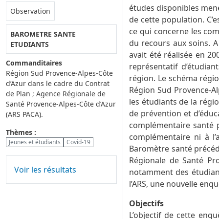
études disponibles menée
Rubrique :
Observation
de cette population. C’e
ce qui concerne les comp
BAROMETRE SANTE
du recours aux soins. 
ETUDIANTS
avait été réalisée en 2
Commanditaires
représentatif d’étudian
Région Sud Provence-Alpes-Côte
région. Le schéma région
d’Azur dans le cadre du Contrat
Région Sud Provence-Alp
de Plan ; Agence Régionale de
les étudiants de la régio
Santé Provence-Alpes-Côte d’Azur
de prévention et d’éduca
(ARS PACA).
complémentaire santé po
Thèmes :
complémentaire ni à l’
Jeunes et étudiants
Covid-19
Baromètre santé précéda
Régionale de Santé Pro
Voir les résultats
notamment des étudiant
l’ARS, une nouvelle enquê
Objectifs
L’objectif de cette enquê