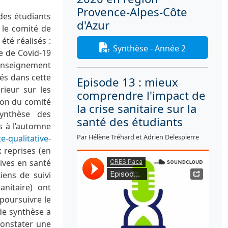
Provence-Alpes-Côte
des étudiants
d'Azur
 le comité de
été réalisés :
Synthèse - Année 2
ie de Covid-19
'enseignement
és dans cette
Episode 13 : mieux
rieur sur les
comprendre l'impact de
ion du comité
la crise sanitaire sur la
synthèse des
santé des étudiants
s à l’automne
Par Hélène Tréhard et Adrien Delespierre
-qualitative-
x reprises (en
ives en santé
iens de suivi
anitaire) ont
poursuivre le
de synthèse a
 constater une