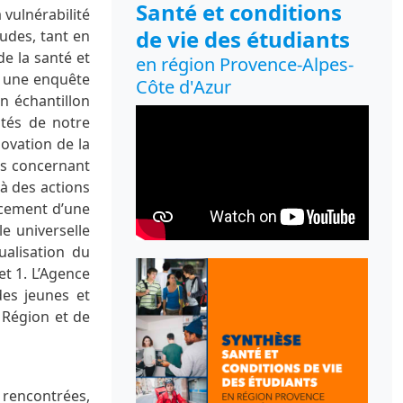
Santé et conditions
 vulnérabilité
de vie des étudiants
tudes, tant en
de la santé et
en région Provence-Alpes-
, une enquête
Côte d'Azur
n échantillon
ités de notre
novation de la
ns concernant
 à des actions
ancement d’une
e universelle
ualisation du
t 1. L’Agence
des jeunes et
 Région et de
s rencontrées,