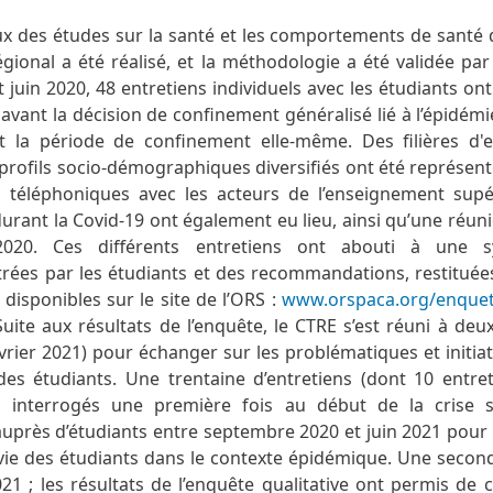
eux des études sur la santé et les comportements de santé 
égional a été réalisé, et la méthodologie a été validée par
t juin 2020, 48 entretiens individuels avec les étudiants ont 
 avant la décision de confinement généralisé lié à l’épidém
nt la période de confinement elle-même. Des filières d
 profils socio-démographiques diversifiés ont été représent
téléphoniques avec les acteurs de l’enseignement supé
durant la Covid-19 ont également eu lieu, ainsi qu’une réun
 2020. Ces différents entretiens ont abouti à une 
rées par les étudiants et des recommandations, restituée
 disponibles sur le site de l’ORS :
www.orspaca.org/enquete
Suite aux résultats de l’enquête, le CTRE s’est réuni à deu
rier 2021) pour échanger sur les problématiques et initiat
es étudiants. Une trentaine d’entretiens (dont 10 entret
ts interrogés une première fois au début de la crise s
auprès d’étudiants entre septembre 2020 et juin 2021 pour 
 vie des étudiants dans le contexte épidémique. Une secon
2021 ; les résultats de l’enquête qualitative ont permis de