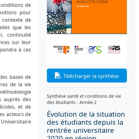
conditions de
ositions pour
e contexte de
elles que les
, continuité
nces sur leur
épondre à ces
Télécharger la synthèse
 des bases de
res de la vie
méthodologie
Synthèse santé et conditions de vie
ls auprès des
des étudiants - Année 2
écoles, et de
Évolution de la situation
des acteurs de
des étudiants depuis la
Universitaire
rentrée universitaire
2020 en région