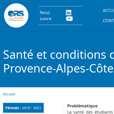
Aller au contenu principal
Main
ACCU
Nous
suivre
CONT
Santé et conditions 
Provence-Alpes-Côte
Accueil
Problématique
Période :
2019 - 2021
La santé des étudiants