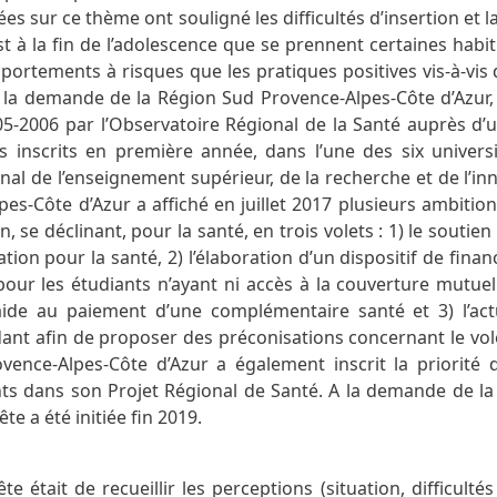
s sur ce thème ont souligné les difficultés d’insertion et la
st à la fin de l’adolescence que se prennent certaines habi
ortements à risques que les pratiques positives vis-à-vis 
A la demande de la Région Sud Provence-Alpes-Côte d’Azur
005-2006 par l’Observatoire Régional de la Santé auprès d’u
ts inscrits en première année, dans l’une des six univers
al de l’enseignement supérieur, de la recherche et de l’in
es-Côte d’Azur a affiché en juillet 2017 plusieurs ambitio
n, se déclinant, pour la santé, en trois volets : 1) le soutien
tion pour la santé, 2) l’élaboration d’un dispositif de fin
ur les étudiants n’ayant ni accès à la couverture mutuell
aide au paiement d’une complémentaire santé et 3) l’act
nt afin de proposer des préconisations concernant le vole
vence-Alpes-Côte d’Azur a également inscrit la priorité 
s dans son Projet Régional de Santé. A la demande de la
te a été initiée fin 2019.
te était de recueillir les perceptions (situation, difficulté