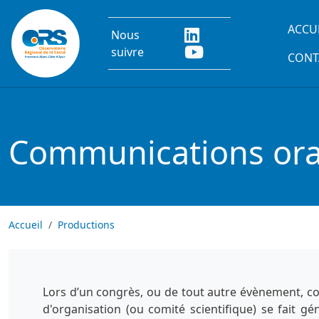
Aller au contenu principal
Main
ACCU
Nous
suivre
CONT
Communications oral
Accueil
Productions
Lors d’un congrès, ou de tout autre évènement, co
d'organisation (ou comité scientifique) se fait g