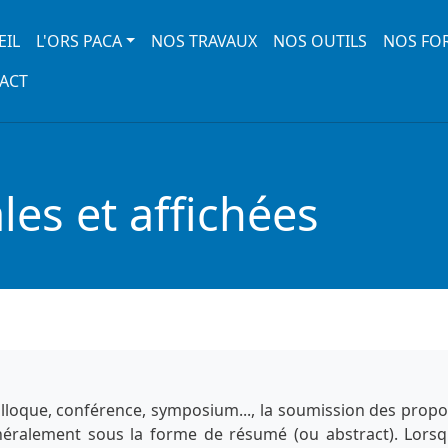
 navigation
EIL
L'ORS PACA
NOS TRAVAUX
NOS OUTILS
NOS FO
ACT
es et affichées
lloque, conférence, symposium..., la soumission des propo
énéralement sous la forme de résumé (ou abstract). Lorsq