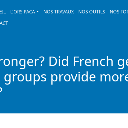
 navigation
EIL
L'ORS PACA
NOS TRAVAUX
NOS OUTILS
NOS FO
ACT
ronger? Did French ge
l groups provide more
?