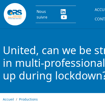
Aller au contenu principal
Main
ACCU
Nous
suivre
CONT
United, can we be st
in multi-professiona
up during lockdown
Accueil
Productions