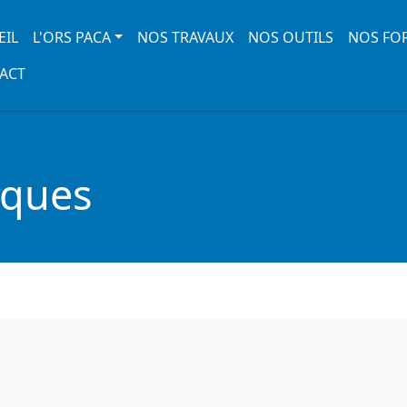
 navigation
EIL
L'ORS PACA
NOS TRAVAUX
NOS OUTILS
NOS FO
ACT
iques