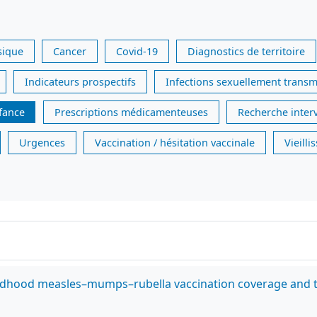
sique
Cancer
Covid-19
Diagnostics de territoire
Indicateurs prospectifs
Infections sexuellement transm
nfance
Prescriptions médicamenteuses
Recherche inter
Urgences
Vaccination / hésitation vaccinale
Vieill
hildhood measles–mumps–rubella vaccination coverage and t