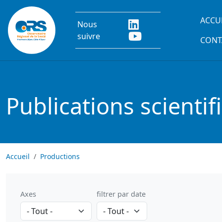
Aller au contenu principal
Main
ACCU
Nous
suivre
CONT
Publications scientif
Accueil
Productions
Axes
filtrer par date