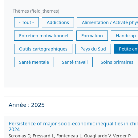
Thèmes (field_themes)
- Tout -
Addictions
Alimentation / Activité phy
Entretien motivationnel
Formation
Handicap
Outils cartographiques
Pays du Sud
Petite e
Santé mentale
Santé travail
Soins primaires
Année : 2025
Persistence of major socio-economic inequalities in c
2024
Scronias D, Fressard L, Fonteneau L, Guagliardo V, Verger P