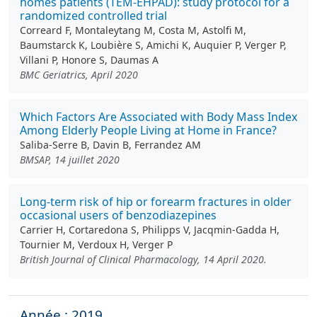
homes patients (TEM-EHPAD): study protocol for a
randomized controlled trial
Correard F, Montaleytang M, Costa M, Astolfi M,
Baumstarck K, Loubière S, Amichi K, Auquier P, Verger P,
Villani P, Honore S, Daumas A
BMC Geriatrics, April 2020
Which Factors Are Associated with Body Mass Index
Among Elderly People Living at Home in France?
Saliba-Serre B, Davin B, Ferrandez AM
BMSAP, 14 juillet 2020
Long‐term risk of hip or forearm fractures in older
occasional users of benzodiazepines
Carrier H, Cortaredona S, Philipps V, Jacqmin‐Gadda H,
Tournier M, Verdoux H, Verger P
British Journal of Clinical Pharmacology, 14 April 2020.
Année : 2019