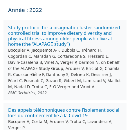
Année : 2022
Study protocol for a pragmatic cluster randomized
controlled trial to improve dietary diversity and
physical fitness among older people who live at
home (the “ALAPAGE study”)
Bocquier A, Jacquemot A-F, Dubois C, Tréhard H,
Cogordan C, Maradan G, Cortaredona S, Fressard L,
Davin‑Casalena B, Vinet A, Verger P, Darmon N, on behalf
of the ALAPAGE Study Group, Arquier V, Briclot G, Chamla
R, Cousson‑Gélie F, Danthony S, Delrieu K, Dessirier J,
Féart C, Fusinati C, Gazan R, Gibert M, Lamiraud V, Maillot
M, Nadal D, Trotta C, E-O Verger and Viriot V.
BMC Geriatrics, 2022
Des appels téléphoniques contre l’isolement social
lors du confinement lié à la Covid-19
Bocquier A, Costa M, Arquier V, Trotta C, Lavandera A,
Verger P