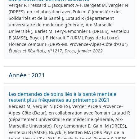
Verger P, Fressard L, Jacquemot A-F, Bergeat M, Vergier N
(DREES), en collaboration avec Pulcini C (ministère des
Solidarités et de la Santé ), Lutaud R (département
universitaire de médecine générale, Aix-Marseille
Université ), Barlet M, Fery-Lemonnier E (DREES), Ventelou
B (AMSE), Buyck J-F, Hérault T (URML Pays de la Loire),
Florence Zemour F (URPS-ML Provence-Alpes-Côte d’Azur)
Études et Résultats, n°1217, Drees, janvier 2022
Année : 2021
Les demandes de soins liés à la santé mentale
restent plus fréquentes au printemps 2021
Bergeat M, Vergier N (DREES), Verger P (ORS Provence-
Alpes-Côte d’Azur), en collaboration avec Romain Lutaud R
(département universitaire de médecine générale, Aix-
Marseille Université), Fery-Lemonnier E, Gaini M (DREES),
Ventelou B (AMSE), Buyck JF, Metten MA (ORS Pays de la
Loire), Hérault T (URML Pays de la Loire), Zemour F (URPS-