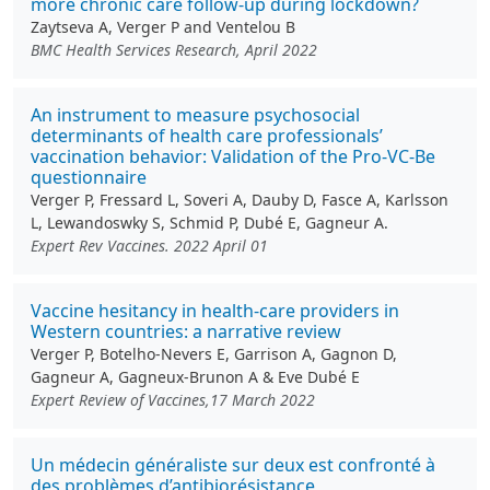
more chronic care follow-up during lockdown?
Zaytseva A, Verger P and Ventelou B
BMC Health Services Research, April 2022
An instrument to measure psychosocial
determinants of health care professionals’
vaccination behavior: Validation of the Pro-VC-Be
questionnaire
Verger P, Fressard L, Soveri A, Dauby D, Fasce A, Karlsson
L, Lewandoswky S, Schmid P, Dubé E, Gagneur A.
Expert Rev Vaccines. 2022 April 01
Vaccine hesitancy in health-care providers in
Western countries: a narrative review
Verger P, Botelho-Nevers E, Garrison A, Gagnon D,
Gagneur A, Gagneux-Brunon A & Eve Dubé E
Expert Review of Vaccines,17 March 2022
Un médecin généraliste sur deux est confronté à
des problèmes d’antibiorésistance