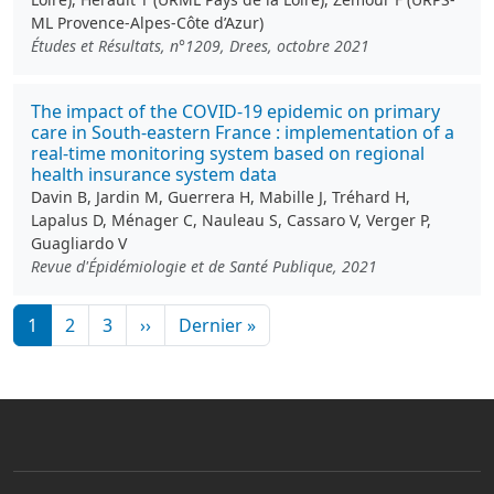
ML Provence-Alpes-Côte d’Azur)
Études et Résultats, n°1209, Drees, octobre 2021
The impact of the COVID-19 epidemic on primary
care in South-eastern France : implementation of a
real-time monitoring system based on regional
health insurance system data
Davin B, Jardin M, Guerrera H, Mabille J, Tréhard H,
Lapalus D, Ménager C, Nauleau S, Cassaro V, Verger P,
Guagliardo V
Revue d'Épidémiologie et de Santé Publique, 2021
Pagination
Page suivante
Dernière page
1
2
3
››
Dernier »