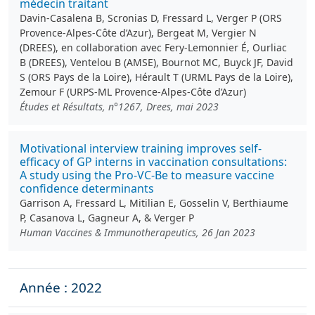
médecin traitant
Davin-Casalena B, Scronias D, Fressard L, Verger P (ORS
Provence-Alpes-Côte d’Azur), Bergeat M, Vergier N
(DREES), en collaboration avec Fery-Lemonnier É, Ourliac
B (DREES), Ventelou B (AMSE), Bournot MC, Buyck JF, David
S (ORS Pays de la Loire), Hérault T (URML Pays de la Loire),
Zemour F (URPS-ML Provence-Alpes-Côte d’Azur)
Études et Résultats, n°1267, Drees, mai 2023
Motivational interview training improves self-
efficacy of GP interns in vaccination consultations:
A study using the Pro-VC-Be to measure vaccine
confidence determinants
Garrison A, Fressard L, Mitilian E, Gosselin V, Berthiaume
P, Casanova L, Gagneur A, & Verger P
Human Vaccines & Immunotherapeutics, 26 Jan 2023
Année : 2022