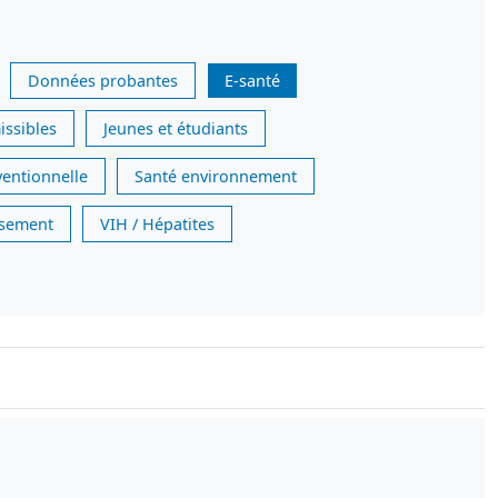
Données probantes
E-santé
issibles
Jeunes et étudiants
ventionnelle
Santé environnement
issement
VIH / Hépatites