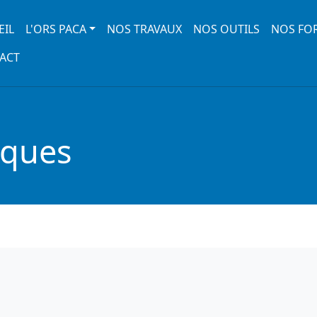
 navigation
EIL
L'ORS PACA
NOS TRAVAUX
NOS OUTILS
NOS FO
ACT
iques