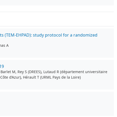
nts (TEM-EHPAD): study protocol for a randomized
mas A
19
 Barlet M, Rey S (DREES), Lutaud R (département universitaire
ôte d’Azur), Hérault T (URML Pays de la Loire)