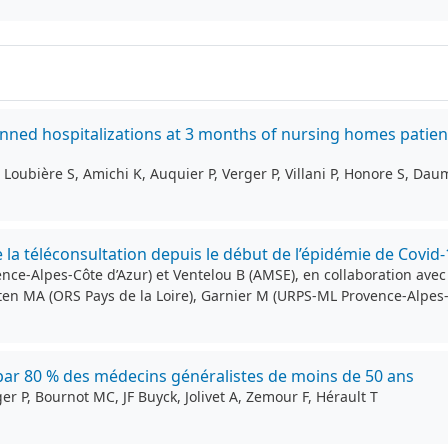
lanned hospitalizations at 3 months of nursing homes patie
Loubière S, Amichi K, Auquier P, Verger P, Villani P, Honore S, Dau
 la téléconsultation depuis le début de l’épidémie de Covid-
nce-Alpes-Côte d’Azur) et Ventelou B (AMSE), en collaboration avec
ten MA (ORS Pays de la Loire), Garnier M (URPS-ML Provence-Alpes-C
s par 80 % des médecins généralistes de moins de 50 ans
r P, Bournot MC, JF Buyck, Jolivet A, Zemour F, Hérault T