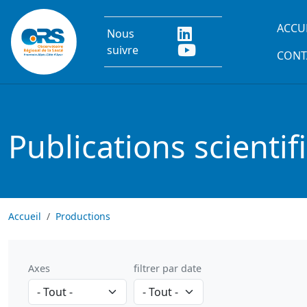
Aller au contenu principal
Main
ACCU
Nous
suivre
CONT
Publications scientif
Accueil
Productions
Axes
filtrer par date