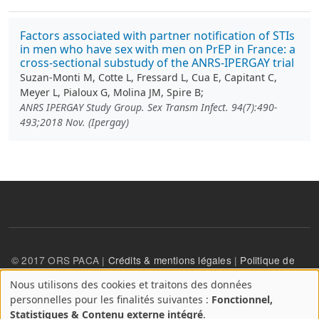
Factors associated with partner notification of STIs
in men who have sex with men on PrEP in France: a
cross-sectional substudy of the ANRS-IPERGAY trial
Suzan-Monti M, Cotte L, Fressard L, Cua E, Capitant C,
Meyer L, Pialoux G, Molina JM, Spire B;
ANRS IPERGAY Study Group. Sex Transm Infect. 94(7):490-
493;2018 Nov. (Ipergay)
© 2017 ORS PACA |
Crédits & mentions légales
|
Politique de
confidentialité
Nous utilisons des cookies et traitons des données
A
personnelles pour les finalités suivantes :
Fonctionnel,
propos
User account menu
Statistiques & Contenu externe intégré
.