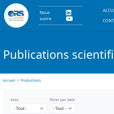
Aller au contenu principal
Main
ACCU
Nous
suivre
CONT
Publications scientif
Accueil
Productions
Axes
filtrer par date