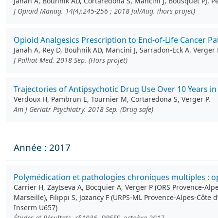
Janah A, Bouhnik AD, Cortaredona S, Mancini J, Bousquet PJ, P
J Opioid Manag. 14(4):245-256 ; 2018 Jul/Aug. (hors projet)
Opioid Analgesics Prescription to End-of-Life Cancer Pat
Janah A, Rey D, Bouhnik AD, Mancini J, Sarradon-Eck A, Verger 
J Palliat Med. 2018 Sep. (Hors projet)
Trajectories of Antipsychotic Drug Use Over 10 Years
Verdoux H, Pambrun E, Tournier M, Cortaredona S, Verger P.
Am J Geriatr Psychiatry. 2018 Sep. (Drug safe)
Année : 2017
Polymédication et pathologies chroniques multiples : o
Carrier H, Zaytseva A, Bocquier A, Verger P (ORS Provence-Alp
Marseille), Filippi S, Jozancy F (URPS-ML Provence-Alpes-Côte d
Inserm U657)
Études et Résultats, n°1036, DREES, octobre 2017