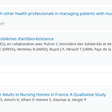
th other health professionals in managing patients with mu
117
roblèmes d’antibiorésistance
ES), en collaboration avec Pulcini C (ministère des Solidarités et 
 E (DREES), Ventelou B (AMSE), Buyck J-F, Hérault T (URML Pays de 
r Adults in Nursing Homes in France: A Qualitative Study
, Amichi K, Villani P, Honore S, Daumas A, Verger P