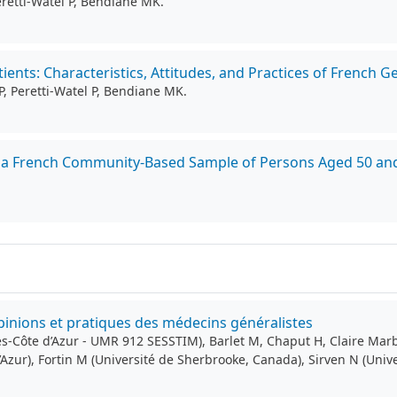
eretti-Watel P, Bendiane MK.
ients: Characteristics, Attitudes, and Practices of French G
P, Peretti-Watel P, Bendiane MK.
 in a French Community-Based Sample of Persons Aged 50 an
pinions et pratiques des médecins généralistes
es-Côte d’Azur - UMR 912 SESSTIM), Barlet M, Chaput H, Claire Mar
’Azur), Fortin M (Université de Sherbrooke, Canada), Sirven N (Univ