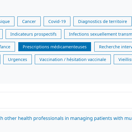
sique
Cancer
Covid-19
Diagnostics de territoire
Indicateurs prospectifs
Infections sexuellement transm
nfance
Prescriptions médicamenteuses
Recherche inter
Urgences
Vaccination / hésitation vaccinale
Vieill
th other health professionals in managing patients with mu