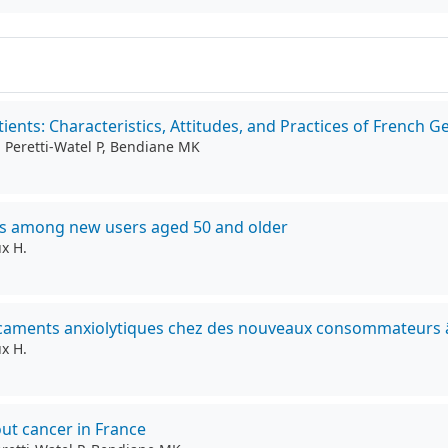
ients: Characteristics, Attitudes, and Practices of French G
., Peretti-Watel P, Bendiane MK
ears among new users aged 50 and older
x H.
ments anxiolytiques chez des nouveaux consommateurs âg
x H.
out cancer in France