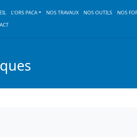
 navigation
EIL
L'ORS PACA
NOS TRAVAUX
NOS OUTILS
NOS FO
ACT
iques