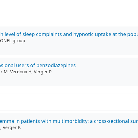
h level of sleep complaints and hypnotic uptake at the popu
COCONEL group
casional users of benzodiazepines
er M, Verdoux H, Verger P
ma in patients with multimorbidity: a cross-sectional sur
, Verger P.