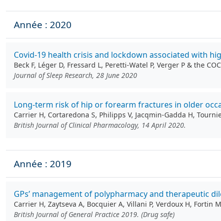
Année : 2020
Covid‐19 health crisis and lockdown associated with hig
Beck F, Léger D, Fressard L, Peretti-Watel P, Verger P & the 
Journal of Sleep Research, 28 June 2020
Long‐term risk of hip or forearm fractures in older oc
Carrier H, Cortaredona S, Philipps V, Jacqmin‐Gadda H, Tourni
British Journal of Clinical Pharmacology, 14 April 2020.
Année : 2019
GPs’ management of polypharmacy and therapeutic dilem
Carrier H, Zaytseva A, Bocquier A, Villani P, Verdoux H, Fortin M
British Journal of General Practice 2019. (Drug safe)