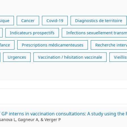
sique
Cancer
Covid-19
Diagnostics de territoire
Indicateurs prospectifs
Infections sexuellement transm
nfance
Prescriptions médicamenteuses
Recherche inter
Urgences
Vaccination / hésitation vaccinale
Vieill
of GP interns in vaccination consultations: A study using t
Casanova L, Gagneur A, & Verger P