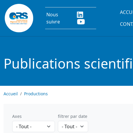
Aller au contenu principal
Main
ACCU
Nous
suivre
CONT
Publications scientif
Accueil
Productions
Axes
filtrer par date