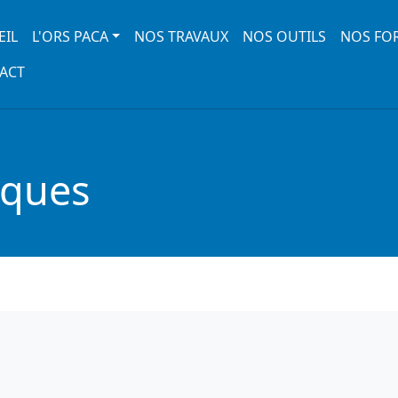
 navigation
EIL
L'ORS PACA
NOS TRAVAUX
NOS OUTILS
NOS FO
ACT
iques