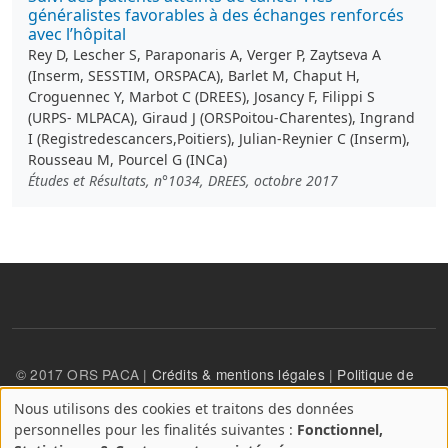
généralistes favorables à des échanges renforcés
avec l’hôpital
Rey D, Lescher S, Paraponaris A, Verger P, Zaytseva A
(Inserm, SESSTIM, ORSPACA), Barlet M, Chaput H,
Croguennec Y, Marbot C (DREES), Josancy F, Filippi S
(URPS- MLPACA), Giraud J (ORSPoitou-Charentes), Ingrand
I (Registredescancers,Poitiers), Julian-Reynier C (Inserm),
Rousseau M, Pourcel G (INCa)
Études et Résultats, n°1034, DREES, octobre 2017
© 2017 ORS PACA |
Crédits & mentions légales
|
Politique de
confidentialité
Nous utilisons des cookies et traitons des données
A
personnelles pour les finalités suivantes :
Fonctionnel,
propos