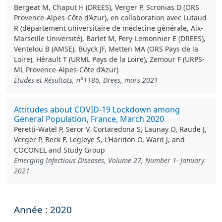
Bergeat M, Chaput H (DREES), Verger P, Scronias D (ORS
Provence-Alpes-Côte d’Azur), en collaboration avec Lutaud
R (département universitaire de médecine générale, Aix-
Marseille Université), Barlet M, Fery-Lemonnier E (DREES),
Ventelou B (AMSE), Buyck JF, Metten MA (ORS Pays de la
Loire), Hérault T (URML Pays de la Loire), Zemour F (URPS-
ML Provence-Alpes-Côte d’Azur)
Études et Résultats, n°1186, Drees, mars 2021
Attitudes about COVID-19 Lockdown among
General Population, France, March 2020
Peretti-Watel P, Seror V, Cortaredona S, Launay O, Raude J,
Verger P, Beck F, Legleye S, L’Haridon O, Ward J, and
COCONEL and Study Group
Emerging Infectious Diseases, Volume 27, Number 1- January
2021
Année : 2020