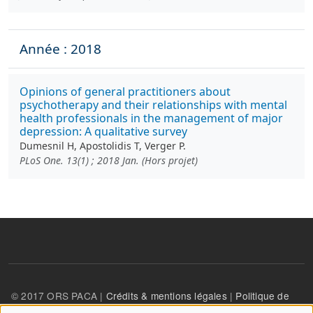
Année : 2018
Opinions of general practitioners about
psychotherapy and their relationships with mental
health professionals in the management of major
depression: A qualitative survey
Dumesnil H, Apostolidis T, Verger P.
PLoS One. 13(1) ; 2018 Jan. (Hors projet)
© 2017 ORS PACA |
Crédits & mentions légales
|
Politique de
confidentialité