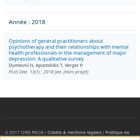
Année : 2018
Opinions of general practitioners about
psychotherapy and their relationships with mental
health professionals in the management of major
depression: A qualitative survey
Dumesnil H, Apostolidis T, Verger P.
PLoS One. 13(1) ; 2018 Jan. (Hors projet)
© 2017 ORS PACA |
Crédits & mentions légales
|
Politique de
confidentialité