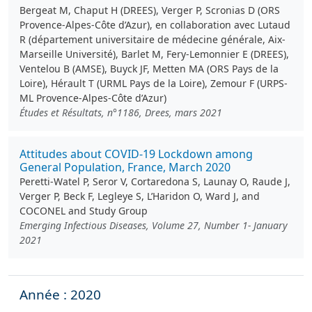
Bergeat M, Chaput H (DREES), Verger P, Scronias D (ORS
Provence-Alpes-Côte d’Azur), en collaboration avec Lutaud
R (département universitaire de médecine générale, Aix-
Marseille Université), Barlet M, Fery-Lemonnier E (DREES),
Ventelou B (AMSE), Buyck JF, Metten MA (ORS Pays de la
Loire), Hérault T (URML Pays de la Loire), Zemour F (URPS-
ML Provence-Alpes-Côte d’Azur)
Études et Résultats, n°1186, Drees, mars 2021
Attitudes about COVID-19 Lockdown among
General Population, France, March 2020
Peretti-Watel P, Seror V, Cortaredona S, Launay O, Raude J,
Verger P, Beck F, Legleye S, L’Haridon O, Ward J, and
COCONEL and Study Group
Emerging Infectious Diseases, Volume 27, Number 1- January
2021
Année : 2020