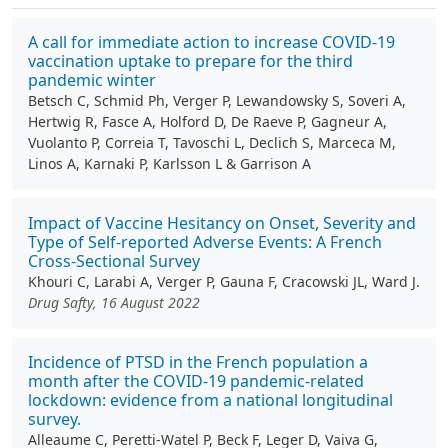
A call for immediate action to increase COVID-19
vaccination uptake to prepare for the third
pandemic winter
Betsch C, Schmid Ph, Verger P, Lewandowsky S, Soveri A,
Hertwig R, Fasce A, Holford D, De Raeve P, Gagneur A,
Vuolanto P, Correia T, Tavoschi L, Declich S, Marceca M,
Linos A, Karnaki P, Karlsson L & Garrison A
Impact of Vaccine Hesitancy on Onset, Severity and
Type of Self-reported Adverse Events: A French
Cross-Sectional Survey
Khouri C, Larabi A, Verger P, Gauna F, Cracowski JL, Ward J.
Drug Safty, 16 August 2022
Incidence of PTSD in the French population a
month after the COVID-19 pandemic-related
lockdown: evidence from a national longitudinal
survey.
Alleaume C, Peretti-Watel P, Beck F, Leger D, Vaiva G,