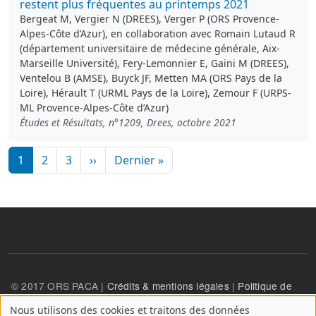
restent plus fréquentes au printemps 2021
Bergeat M, Vergier N (DREES), Verger P (ORS Provence-
Alpes-Côte d’Azur), en collaboration avec Romain Lutaud R
(département universitaire de médecine générale, Aix-
Marseille Université), Fery-Lemonnier E, Gaini M (DREES),
Ventelou B (AMSE), Buyck JF, Metten MA (ORS Pays de la
Loire), Hérault T (URML Pays de la Loire), Zemour F (URPS-
ML Provence-Alpes-Côte d’Azur)
Études et Résultats, n°1209, Drees, octobre 2021
Pagination
Page suivante
Dernière page
1
2
3
››
Dernier »
© 2017 ORS PACA |
Crédits & mentions légales
|
Politique de
confidentialité
Nous utilisons des cookies et traitons des données