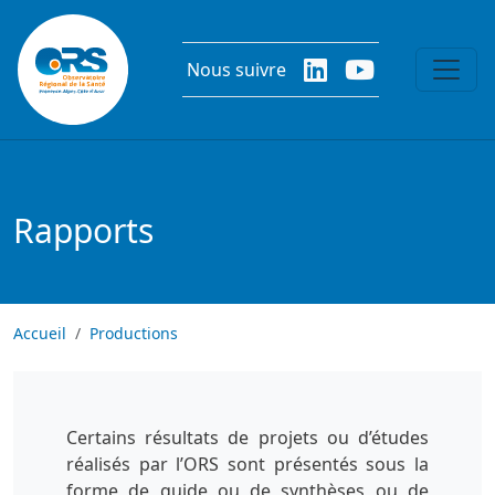
Aller au contenu principal
Nous suivre
Rapports
Accueil
Productions
Certains résultats de projets ou d’études
réalisés par l’ORS sont présentés sous la
forme de guide ou de synthèses ou de