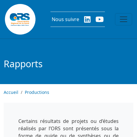
Aller au contenu principal
Nous suivre
Rapports
Accueil
Productions
Certains résultats de projets ou d’études
réalisés par l’ORS sont présentés sous la
forme de guide ou de synthèses ou de