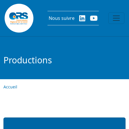
Aller au contenu principal
Nous suivre
Productions
Accueil