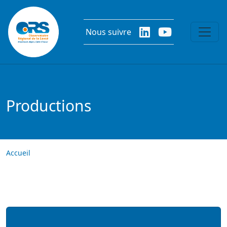
Aller au contenu principal
Nous suivre
Productions
Accueil