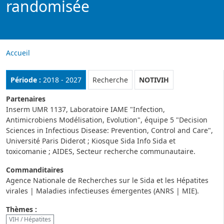
randomisée
Accueil
Rubrique :
Période :
2018 - 2027
Recherche
NOTIVIH
Partenaires
Inserm UMR 1137, Laboratoire IAME "Infection,
Antimicrobiens Modélisation, Evolution", équipe 5 "Decision
Sciences in Infectious Disease: Prevention, Control and Care",
Université Paris Diderot ; Kiosque Sida Info Sida et
toxicomanie ; AIDES, Secteur recherche communautaire.
Commanditaires
Agence Nationale de Recherches sur le Sida et les Hépatites
virales | Maladies infectieuses émergentes (ANRS | MIE).
Thèmes :
VIH / Hépatites