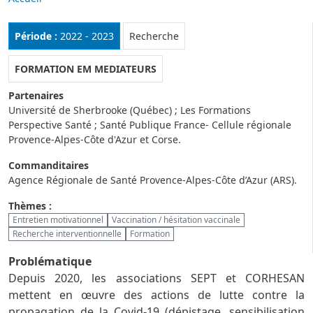
Rubrique :
Période :
2022 - 2023
Recherche
FORMATION EM MEDIATEURS
Partenaires
Université de Sherbrooke (Québec) ; Les Formations
Perspective Santé ; Santé Publique France- Cellule régionale
Provence-Alpes-Côte d'Azur et Corse.
Commanditaires
Agence Régionale de Santé Provence-Alpes-Côte d’Azur (ARS).
Thèmes :
Entretien motivationnel
Vaccination / hésitation vaccinale
Recherche interventionnelle
Formation
Problématique
Depuis 2020, les associations SEPT et CORHESAN
mettent en œuvre des actions de lutte contre la
propagation de la Covid-19 (dépistage, sensibilisation