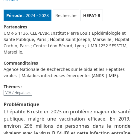
Rubrique :
Période :
2024 - 2028
Recherche
HEPAT-B
Partenaires
UMR-S 1136, CLEPEVIR, Institut Pierre Louis Epidémiologie et
Santé Publique, Paris ; Hôpital Saint Joseph, Marseille ; Hôpital
Cochin, Paris ; Centre Léon Bérard, Lyon ; UMR 1252 SESSTIM,
Marseille.
Commanditaires
Agence Nationale de Recherches sur le Sida et les Hépatites
virales | Maladies infectieuses émergentes (ANRS | MIE).
Thèmes :
VIH / Hépatites
Problématique
L’hépatite B reste en 2023 un problème majeur de santé
publique, malgré une vaccination efficace. En 2019,
environ 296 millions de personnes dans le monde
vivaient avec le virus B (VHB) et cette infection entraîne