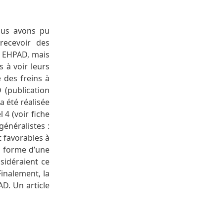
Nous avons pu
recevoir des
n EHPAD, mais
s à voir leurs
 des freins à
 (publication
a été réalisée
 4 (voir fiche
énéralistes :
t favorables à
a forme d’une
nsidéraient ce
inalement, la
D. Un article