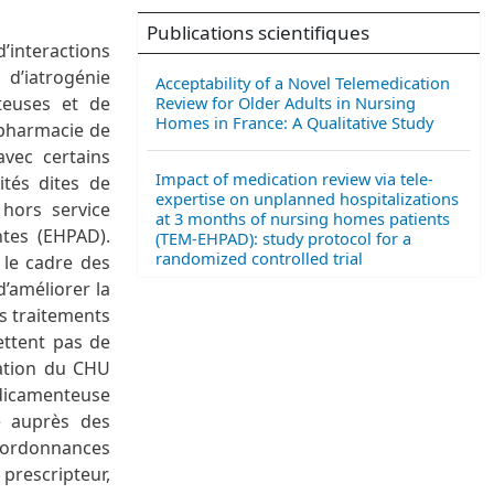
Publications scientifiques
interactions
d’iatrogénie
Acceptability of a Novel Telemedication
Review for Older Adults in Nursing
teuses et de
Homes in France: A Qualitative Study
 pharmacie de
avec certains
Impact of medication review via tele-
ités dites de
expertise on unplanned hospitalizations
 hors service
at 3 months of nursing homes patients
tes (EHPAD).
(TEM-EHPAD): study protocol for a
randomized controlled trial
 le cadre des
’améliorer la
es traitements
ettent pas de
tation du CHU
édicamenteuse
e auprès des
 ordonnances
prescripteur,