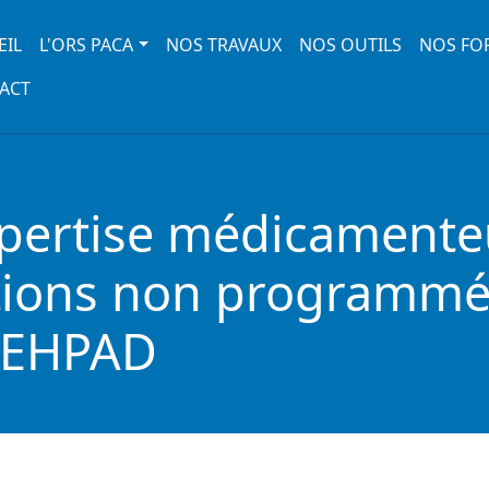
 navigation
EIL
L'ORS PACA
NOS TRAVAUX
NOS OUTILS
NOS FO
ACT
xpertise médicamenteu
ations non programmé
n EHPAD