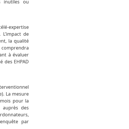
 inutiles ou
lé-expertise
 L’impact de
t, la qualité
jet comprendra
sant à évaluer
anté des EHPAD
terventionnel
se). La mesure
 mois pour la
ve auprès des
rdonnateurs,
 enquête par