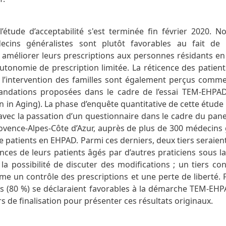
’étude d’acceptabilité s'est terminée fin février 2020. 
cins généralistes sont plutôt favorables au fait de 
méliorer leurs prescriptions aux personnes résidants e
utonomie de prescription limitée. La réticence des patient
 l’intervention des familles sont également perçus comme
ndations proposées dans le cadre de l’essai TEM-EHPAD
on in Aging). La phase d’enquête quantitative de cette étude 
, avec la passation d’un questionnaire dans le cadre du panel
rovence-Alpes-Côte d’Azur, auprès de plus de 300 médecins g
e patients en EHPAD. Parmi ces derniers, deux tiers seraien
nces de leurs patients âgés par d’autres praticiens sous l
 la possibilité de discuter des modifications ; un tiers co
me un contrôle des prescriptions et une perte de liberté. F
ts (80 %) se déclaraient favorables à la démarche TEM-EHPA
rs de finalisation pour présenter ces résultats originaux.