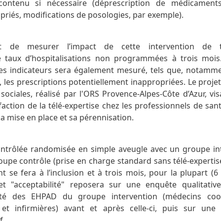
ontenu si nécessaire (déprescription de médicaments
priés, modifications de posologies, par exemple).
est de mesurer l’impact de cette intervention de té
 taux d’hospitalisations non programmées à trois mois.
tres indicateurs sera également mesuré, tels que, notammen
s, les prescriptions potentiellement inappropriées. Le pro
sociales, réalisé par l'ORS Provence-Alpes-Côte d’Azur, vi
tisfaction de la télé-expertise chez les professionnels de s
à sa mise en place et sa pérennisation.
contrôlée randomisée en simple aveugle avec un groupe in
roupe contrôle (prise en charge standard sans télé-experti
t se fera à l’inclusion et à trois mois, pour la plupart (6
let "acceptabilité" reposera sur une enquête qualitati
nté des EHPAD du groupe intervention (médecins coo
 et infirmières) avant et après celle-ci, puis sur une
f.