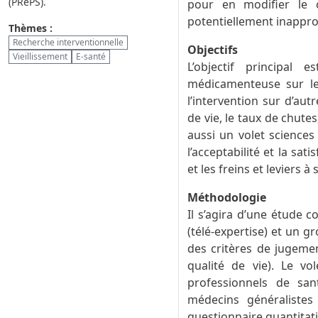
(PRePS).
pour en modifier le c
potentiellement inappro
Thèmes :
Recherche interventionnelle
Objectifs
Vieillissement
E-santé
L’objectif principal 
médicamenteuse sur le
l’intervention sur d’au
de vie, le taux de chute
aussi un volet sciences 
l’acceptabilité et la sa
et les freins et leviers 
Méthodologie
Il s’agira d’une étude 
(télé-expertise) et un g
des critères de jugemen
qualité de vie). Le vo
professionnels de sa
médecins généralistes
questionnaire quantitati