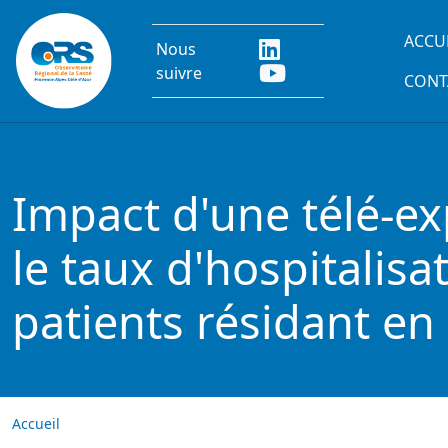
Aller au contenu principal
Main
ACCU
Nous
suivre
CONT
Impact d'une télé-e
le taux d'hospitalis
patients résidant e
Accueil