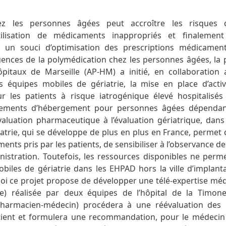
z les personnes âgées peut accroître les risques d’
ilisation de médicaments inappropriés et finalement 
un souci d’optimisation des prescriptions médicamen
ences de la polymédication chez les personnes âgées, la
ôpitaux de Marseille (AP-HM) a initié, en collaboration 
es équipes mobiles de gériatrie, la mise en place d’activ
r les patients à risque iatrogénique élevé hospitalisés
issements d’hébergement pour personnes âgées dépendan
évaluation pharmaceutique à l’évaluation gériatrique, dans
atrie, qui se développe de plus en plus en France, permet d
ents pris par les patients, de sensibiliser à l’observance d
ministration. Toutefois, les ressources disponibles ne perm
biles de gériatrie dans les EHPAD hors la ville d’implan
quoi ce projet propose de développer une télé-expertise m
e) réalisée par deux équipes de l’hôpital de la Timon
harmacien-médecin) procédera à une réévaluation des
tient et formulera une recommandation, pour le médecin 