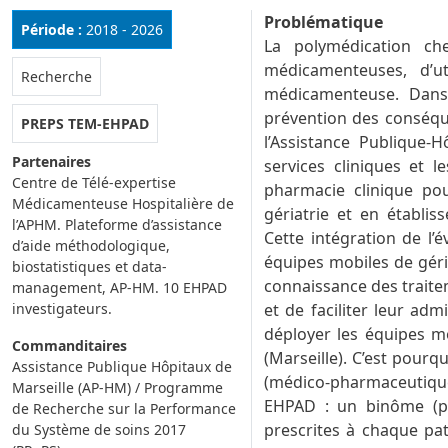
Problématique
Période :
2018 - 2026
La polymédication che
médicamenteuses, d’ut
Rubrique :
Recherche
médicamenteuse. Dans 
prévention des conséqu
PREPS TEM-EHPAD
l’Assistance Publique-H
Partenaires
services cliniques et l
Centre de Télé-expertise
pharmacie clinique pou
Médicamenteuse Hospitalière de
gériatrie et en établ
l’APHM. Plateforme d’assistance
Cette intégration de l’
d’aide méthodologique,
équipes mobiles de géri
biostatistiques et data-
connaissance des traitem
management, AP-HM. 10 EHPAD
investigateurs.
et de faciliter leur ad
déployer les équipes mo
Commanditaires
(Marseille). C’est pour
Assistance Publique Hôpitaux de
(médico-pharmaceutiqu
Marseille (AP-HM) / Programme
EHPAD : un binôme (p
de Recherche sur la Performance
prescrites à chaque pa
du Système de soins 2017