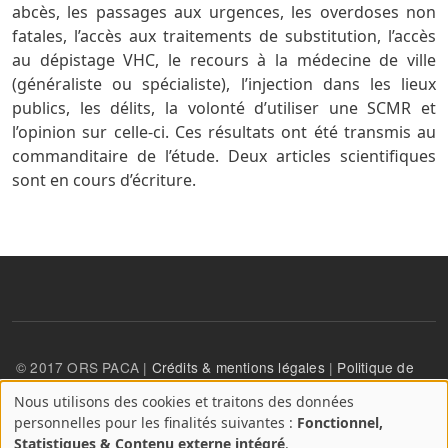
abcès, les passages aux urgences, les overdoses non
fatales, l’accès aux traitements de substitution, l’accès
au dépistage VHC, le recours à la médecine de ville
(généraliste ou spécialiste), l’injection dans les lieux
publics, les délits, la volonté d’utiliser une SCMR et
l’opinion sur celle-ci. Ces résultats ont été transmis au
commanditaire de l’étude. Deux articles scientifiques
sont en cours d’écriture.
© 2017 ORS PACA |
Crédits & mentions légales
|
Politique de
confidentialité
Nous utilisons des cookies et traitons des données
A
personnelles pour les finalités suivantes :
Fonctionnel,
propos
User account menu
Statistiques & Contenu externe intégré
.