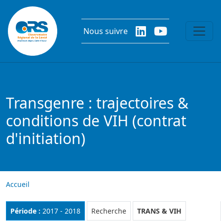
Aller au contenu principal
Nous suivre
Transgenre : trajectoires &
conditions de VIH (contrat
d'initiation)
Accueil
Rubrique :
Période :
2017 - 2018
Recherche
TRANS & VIH