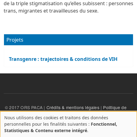
de la triple stigmatisation qu’elles subissent : personnes
trans, migrantes et travailleuses du sexe.
Projets
Transgenre : trajectoires & conditions de VIH
© 2017 ORS PACA |
Crédits & mentions légales
|
Politique de
confidentialité
Nous utilisons des cookies et traitons des données
A
personnelles pour les finalités suivantes :
Fonctionnel,
propos
User account menu
Statistiques & Contenu externe intégré
.
Se connecter
des