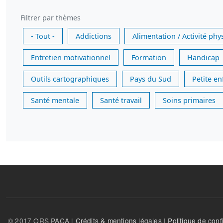
Filtrer par thèmes
- Tout -
Addictions
Alimentation / Activité phy
Entretien motivationnel
Formation
Handicap
Outils cartographiques
Pays du Sud
Petite e
Santé mentale
Santé travail
Soins primaires
© 2017 ORS PACA |
Crédits & mentions légales
|
Politique de confi