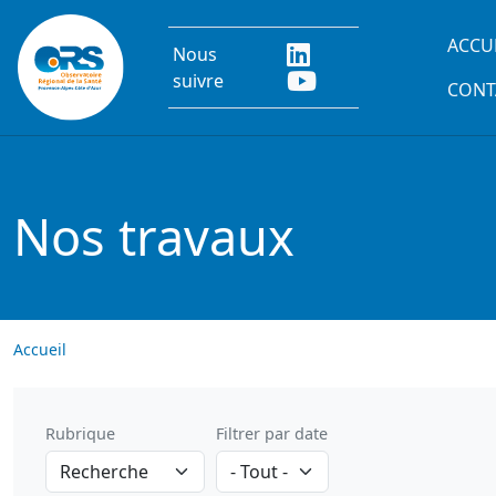
Aller au contenu principal
Main
ACCU
Nous
suivre
CONT
Nos travaux
Accueil
Rubrique
Filtrer par date