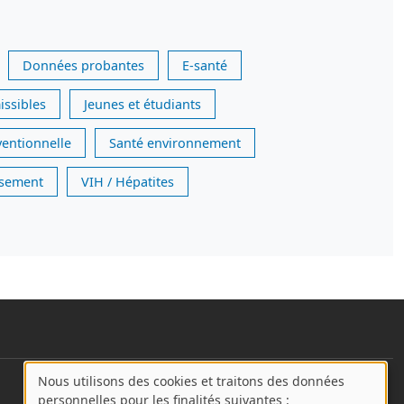
Données probantes
E-santé
issibles
Jeunes et étudiants
ventionnelle
Santé environnement
issement
VIH / Hépatites
Nous utilisons des cookies et traitons des données
User account menu
A
personnelles pour les finalités suivantes :
Se connecter