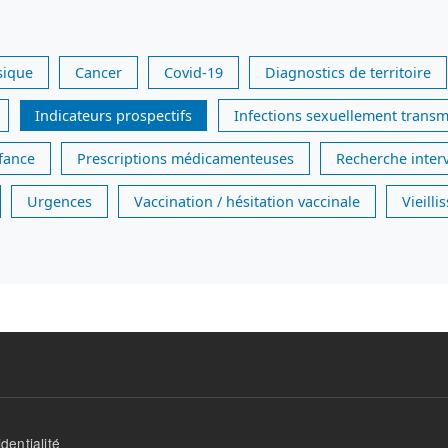
sique
Cancer
Covid-19
Diagnostics de territoire
Indicateurs prospectifs
Infections sexuellement transm
nfance
Prescriptions médicamenteuses
Recherche inter
Urgences
Vaccination / hésitation vaccinale
Vieill
dentialité