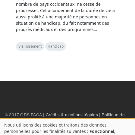
nombre de pays occidentaux, ne cesse de
progresser. Cet allongement de la durée de vie a
aussi profité à une majorité de personnes en
situation de handicap, du fait notamment des
progrès médicaux et des programmes…
Vieillissement
Handicap
© 2017 ORS PACA |
Crédits & mentions légales
|
Politique de
confidentialité
Nous utilisons des cookies et traitons des données
A
personnelles pour les finalités suivantes :
Fonctionnel,