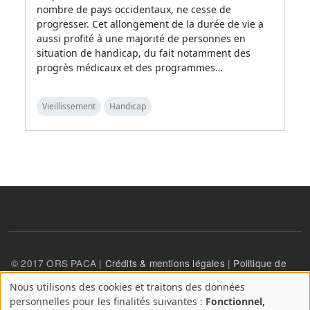
nombre de pays occidentaux, ne cesse de
progresser. Cet allongement de la durée de vie a
aussi profité à une majorité de personnes en
situation de handicap, du fait notamment des
progrès médicaux et des programmes…
Vieillissement
Handicap
© 2017 ORS PACA |
Crédits & mentions légales
|
Politique de
confidentialité
Nous utilisons des cookies et traitons des données
A
personnelles pour les finalités suivantes :
Fonctionnel,