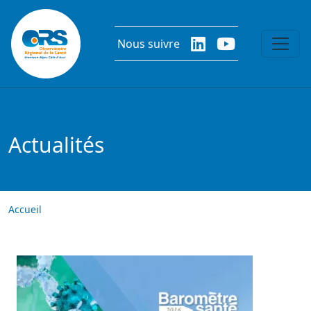
Aller au contenu principal
Nous suivre
Actualités
Accueil
Image