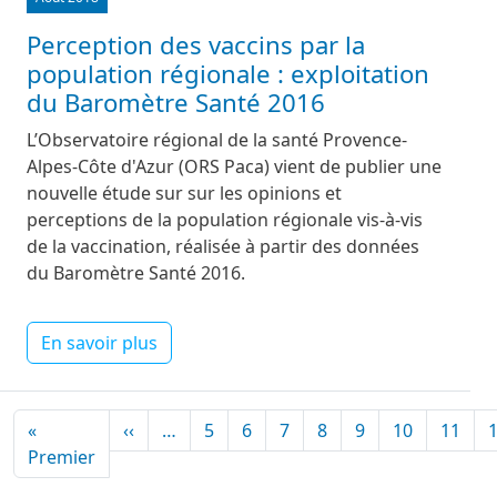
Perception des vaccins par la
population régionale : exploitation
du Baromètre Santé 2016
L’Observatoire régional de la santé Provence-
Alpes-Côte d'Azur (ORS Paca) vient de publier une
nouvelle étude sur sur les opinions et
perceptions de la population régionale vis-à-vis
de la vaccination, réalisée à partir des données
du Baromètre Santé 2016.
En savoir plus
Pagination
Page précédente
«
‹‹
…
5
6
7
8
9
10
11
Première page
Premier