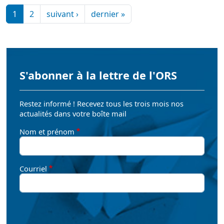
Pagination
Page suivante
Dernière page
1
2
suivant ›
dernier »
S'abonner à la lettre de l'ORS
Restez informé ! Recevez tous les trois mois nos
actualités dans votre boîte mail
Nom et prénom
Courriel