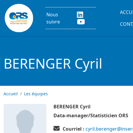
Aller au contenu principal
Main
ACCU
Nous
suivre
CONT
BERENGER Cyril
Accueil
Les équipes
BERENGER Cyril
Image
Image
Data-manager/Statisticien ORS
Courriel :
cyril.berenger@inser