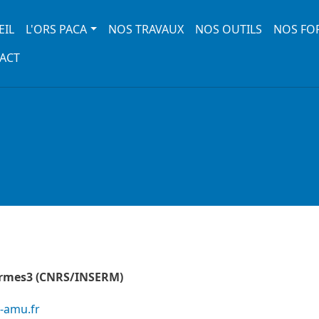
 navigation
EIL
L'ORS PACA
NOS TRAVAUX
NOS OUTILS
NOS FO
ACT
Cermes3 (CNRS/INSERM)
v-amu.fr