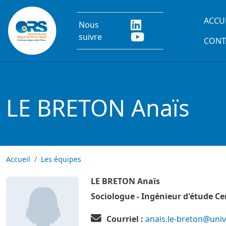
Aller au contenu principal
Main
ACCU
Nous
suivre
CONT
LE BRETON Anaïs
Accueil
Les équipes
LE BRETON Anaïs
Image
Image
Sociologue - Ingénieur d'étude 
Courriel :
anais.le-breton@uni