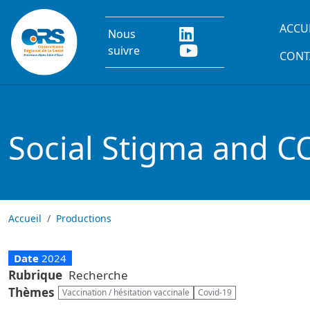
Aller au contenu principal
Main
ACCU
Nous
suivre
CONT
Social Stigma and C
Accueil
Productions
Date
2024
Rubrique
Recherche
Thèmes
Vaccination / hésitation vaccinale
Covid-19