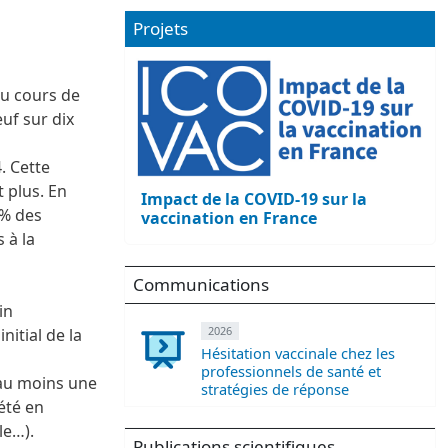
Projets
au cours de
uf sur dix
. Cette
t plus. En
Impact de la COVID-19 sur la
 % des
vaccination en France
 à la
Communications
in
2026
nitial de la
Hésitation vaccinale chez les
professionnels de santé et
 au moins une
stratégies de réponse
été en
le…).
Publications scientifiques