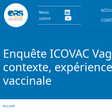
Aller au contenu principal
Main
ACCU
Nous
suivre
CONT
Enquête ICOVAC Vagu
contexte, expérience
vaccinale
Accueil