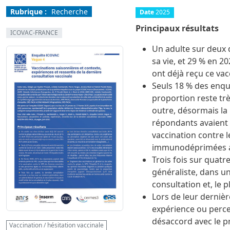
Rubrique :
Recherche
Date
2025
Principaux résultats
ICOVAC-FRANCE
Un adulte sur deux d
Image
Image
sa vie, et 29 % en 2
ont déjà reçu ce vac
Seuls 18 % des enquê
proportion reste trè
outre, désormais la 
répondants avaient 
vaccination contre 
immunodéprimées at
Trois fois sur quatr
généraliste, dans un 
consultation et, le p
Lors de leur dernièr
expérience ou perce
désaccord avec le p
Vaccination / hésitation vaccinale