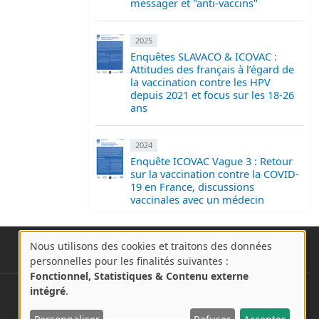
messager et "anti-vaccins"
2025
Enquêtes SLAVACO & ICOVAC :
Attitudes des français à l’égard de
la vaccination contre les HPV
depuis 2021 et focus sur les 18-26
ans
2024
Enquête ICOVAC Vague 3 : Retour
sur la vaccination contre la COVID-
19 en France, discussions
vaccinales avec un médecin
Nous utilisons des cookies et traitons des données
A
personnelles pour les finalités suivantes :
propos
Fonctionnel, Statistiques & Contenu externe
des
intégré
.
User account menu
cookies
Se connecter