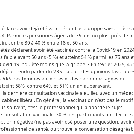
éclare avoir déjà été vacciné contre la grippe saisonnière 
024. Parmi les personnes âgées de 75 ans ou plus, près de ne
cin, contre 30 à 40 % entre 18 et 50 ans.
tés déclarent avoir été vaccinés contre la Covid-19 en 2024
s faible avant 50 ans (5 %) et atteint 54 % parmi les 75 ans e
Covid-19 inquiète moins que la grippe. • En février 2025, 46
déjà entendu parler du VRS. La part des opinions favorables
le VRS des femmes enceintes et des personnes âgées ou
teint 68%, contre 64% et 61% un an auparavant.
e, la dernière consultation vaccinale a eu lieu avec un médec
cabinet libéral. En général, la vaccination n’est pas le motif i
lus souvent, c’est le professionnel qui a abordé le sujet.
e consultation vaccinale, 30 % des participants ont déclaré
ption négative (ne pas avoir osé poser une question, avoir 
rofessionnel de santé, ou trouvé la conversation désagréab