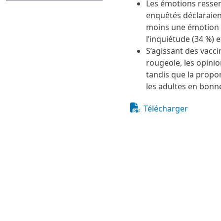
Les émotions ressent
enquêtés déclaraient
moins une émotion né
l’inquiétude (34 %) e
S’agissant des vaccin
rougeole, les opini
tandis que la propor
les adultes en bonne
Document
Télécharger