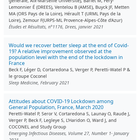
générale, Aix-Marseille Université), Barlet M, Fery-
Lemonnier É (DREES), Ventelou B (AMSE), Buyck JF, Metten
MA (ORS Pays de la Loire), Hérault T (URML Pays de la
Loire), Zemour F(URPS-ML Provence-Alpes-Côte d’Azur)
Études et Résultats, n°1176, Drees, janvier 2021
Would we recover better sleep at the end of Covid-
19? A relative improvement observed at the
population level with the end of the lockdown in
France
Beck F, Léger D, Cortaredona S, Verger P, Peretti-Watel P &
le groupe Coconel
Sleep Medicine, February 2021
Attitudes about COVID-19 Lockdown among
General Population, France, March 2020
Peretti-Watel P, Seror V, Cortaredona S, Launay O, Raude J,
Verger P, Beck F, Legleye S, L’Haridon O, Ward J, and
COCONEL and Study Group
Emerging Infectious Diseases, Volume 27, Number 1- January
2021