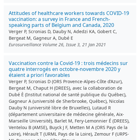
Attitudes of healthcare workers towards COVID-19
vaccination: a survey in France and French-
speaking parts of Belgium and Canada, 2020
Verger P, Scronias D, Dauby N, Adedzi KA, Gobert C,
Bergeat M, Gagneur A, Dubé E
Eurosurveillance Volume 26, Issue 3, 21 Jan 2021
Vaccination contre la Covid-19 : trois médecins sur
quatre interrogés en octobre-novembre 2020 y
étaient a priori favorables
Verger P, Scronias D (ORS Provence-Alpes-Côte d’Azur),
Bergeat M, Chaput H (DREES), avec la collaboration de
Dubé È (Institut national de santé publique du Québec),
Gagneur A (université de Sherbrooke, Québec), Nicolas
Dauby N (université libre de Bruxelles), Lutaud R
(département universitaire de médecine générale, Aix-
Marseille Université), Barlet M, Fery-Lemonnier É (DREES),
Ventelou B (AMSE), Buyck J F, Metten M A (ORS Pays de la
Loire), Hérault T (URML Pays de la Loire), Zemour F (URPS-