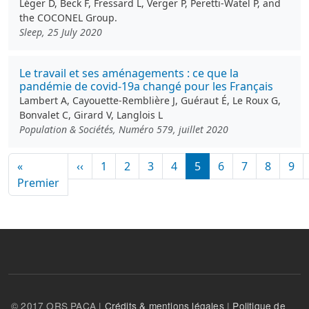
Léger D, Beck F, Fressard L, Verger P, Peretti-Watel P, and
the COCONEL Group.
Sleep, 25 July 2020
Le travail et ses aménagements : ce que la
pandémie de covid-19a changé pour les Français
Lambert A, Cayouette-Remblière J, Guéraut É, Le Roux G,
Bonvalet C, Girard V, Langlois L
Population & Sociétés, Numéro 579, juillet 2020
Pagination
Page précédente
«
‹‹
1
2
3
4
5
6
7
8
9
Première page
Premier
© 2017 ORS PACA |
Crédits & mentions légales
|
Politique de