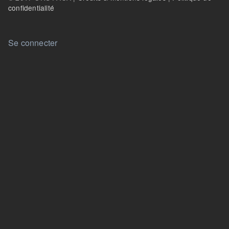
confidentialité
User account menu
Se connecter