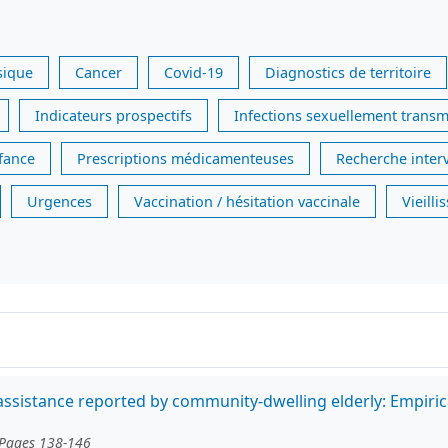
sique
Cancer
Covid-19
Diagnostics de territoire
Indicateurs prospectifs
Infections sexuellement transm
nfance
Prescriptions médicamenteuses
Recherche inter
Urgences
Vaccination / hésitation vaccinale
Vieill
ssistance reported by community-dwelling elderly: Empirica
 Pages 138-146