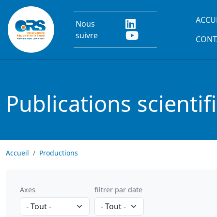
Aller au contenu principal
Main
ACCU
Nous
suivre
CONT
Publications scientif
Accueil
Productions
Axes
filtrer par date