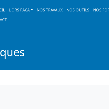
 navigation
EIL
L'ORS PACA
NOS TRAVAUX
NOS OUTILS
NOS FO
ACT
iques