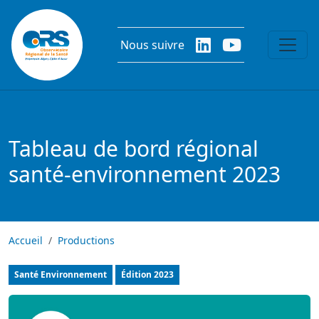
Aller au contenu principal
Nous suivre
Tableau de bord régional
santé-environnement 2023
Accueil
Productions
Tableau de bord
Santé Environnement
Édition
2023
Image
Image