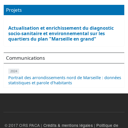
Projets
Actualisation et enrichissement du diagnostic
socio-sanitaire et environnemental sur les
quartiers du plan "Marseille en grand"
Communications
2024
Portrait des arrondissements nord de Marseille : données
statistiques et parole d’habitants
© 2017 ORS PACA |
Crédits & mentions légales
|
Politique de