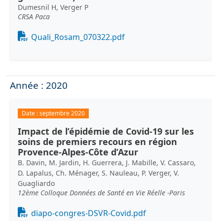
Dumesnil H, Verger P
CRSA Paca
Document
Quali_Rosam_070322.pdf
Année : 2020
Date :
septembre 2020
Impact de l’épidémie de Covid-19 sur les
soins de premiers recours en région
Provence-Alpes-Côte d’Azur
B. Davin, M. Jardin, H. Guerrera, J. Mabille, V. Cassaro,
D. Lapalus, Ch. Ménager, S. Nauleau, P. Verger, V.
Guagliardo
12ème Colloque Données de Santé en Vie Réelle -Paris
Document
diapo-congres-DSVR-Covid.pdf