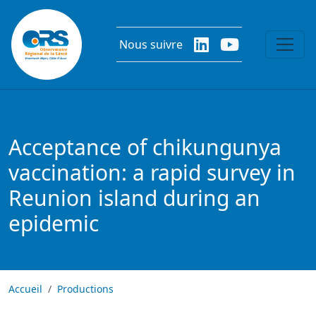
Aller au contenu principal
Nous suivre
Acceptance of chikungunya
vaccination: a rapid survey in
Reunion island during an
epidemic
Accueil
Productions