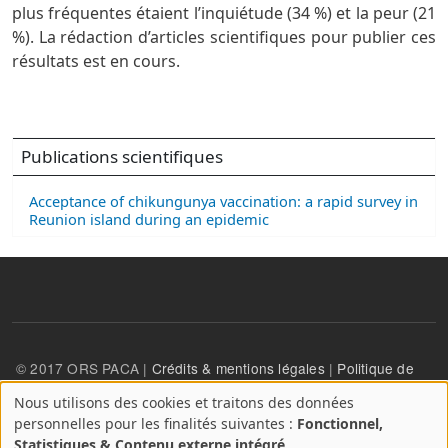
plus fréquentes étaient l’inquiétude (34 %) et la peur (21
%). La rédaction d’articles scientifiques pour publier ces
résultats est en cours.
Publications scientifiques
Acceptance of chikungunya vaccination: a rapid survey in
Reunion island during an epidemic
© 2017 ORS PACA |
Crédits & mentions légales
|
Politique de
confidentialité
Nous utilisons des cookies et traitons des données
A
personnelles pour les finalités suivantes :
Fonctionnel,
propos
User account menu
Statistiques & Contenu externe intégré
.