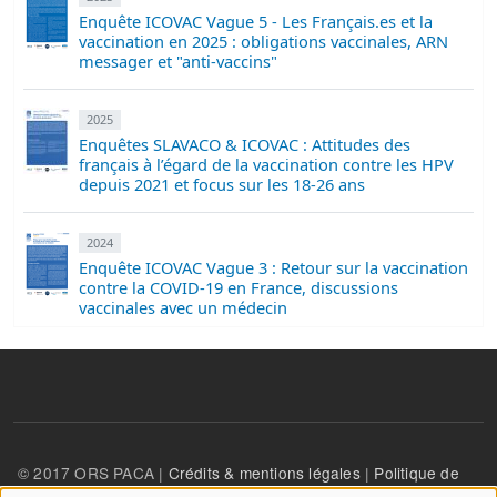
Enquête ICOVAC Vague 5 - Les Français.es et la
vaccination en 2025 : obligations vaccinales, ARN
messager et "anti-vaccins"
2025
Enquêtes SLAVACO & ICOVAC : Attitudes des
français à l’égard de la vaccination contre les HPV
depuis 2021 et focus sur les 18-26 ans
2024
Enquête ICOVAC Vague 3 : Retour sur la vaccination
contre la COVID-19 en France, discussions
vaccinales avec un médecin
© 2017 ORS PACA |
Crédits & mentions légales
|
Politique de
confidentialité