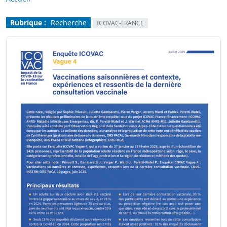
Rubrique :
Recherche
ICOVAC-FRANCE
Image
Image