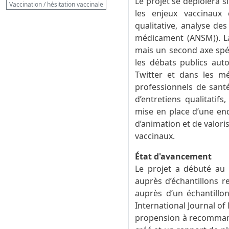
Le projet se déploiera 
Vaccination / hésitation vaccinale
les enjeux vaccinaux 
qualitative, analyse de
médicament (ANSM)). La
mais un second axe spéci
les débats publics aut
Twitter et dans les mé
professionnels de santé 
d’entretiens qualitatif
mise en place d’une enq
d’animation et de valori
vaccinaux.
État d'avancement
Le projet a débuté au 
auprès d’échantillons r
auprès d’un échantillo
International Journal of 
propension à recommande