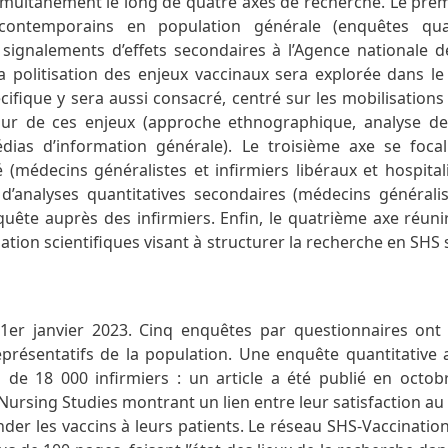
simultanément le long de quatre axes de recherche. Le premi
contemporains en population générale (enquêtes quan
s signalements d’effets secondaires à l’Agence nationale d
 politisation des enjeux vaccinaux sera explorée dans le
fique y sera aussi consacré, centré sur les mobilisations 
our de ces enjeux (approche ethnographique, analyse d
dias d’information générale). Le troisième axe se focal
(médecins généralistes et infirmiers libéraux et hospitali
s, d’analyses quantitatives secondaires (médecins généralis
uête auprès des infirmiers. Enfin, le quatrième axe réunir
sation scientifiques visant à structurer la recherche en SHS 
1er janvier 2023. Cinq enquêtes par questionnaires ont 
eprésentatifs de la population. Une enquête quantitative a
n de 18 000 infirmiers : un article a été publié en octo
Nursing Studies montrant un lien entre leur satisfaction au t
r les vaccins à leurs patients. Le réseau SHS-Vaccination