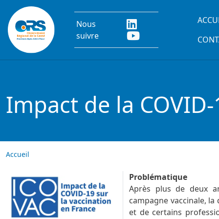
Aller au contenu principal
Main
ACCU
Nous
suivre
CONT
Impact de la COVID-1
Accueil
Image
Problématique
Après plus de deux an
campagne vaccinale, la 
et de certains professi