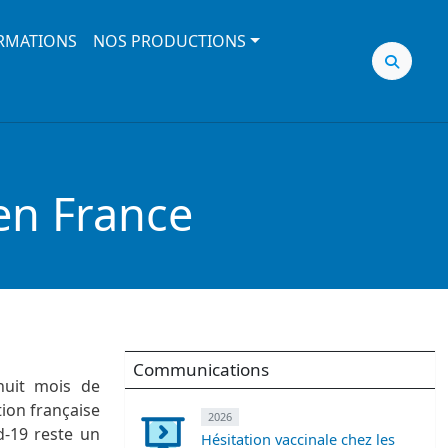
RMATIONS
NOS PRODUCTIONS
en France
Communications
huit mois de
ion française
2026
d-19 reste un
Hésitation vaccinale chez les