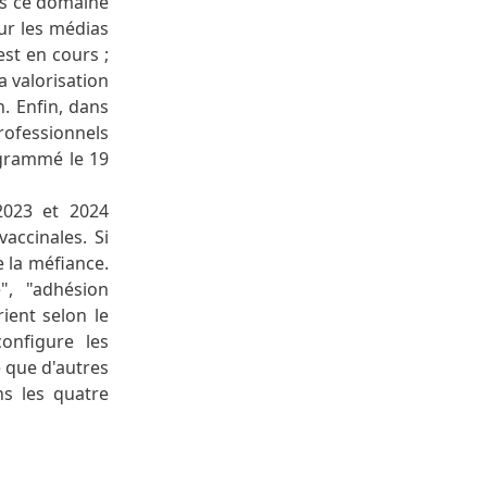
ans ce domaine
sur les médias
est en cours ;
a valorisation
n. Enfin, dans
rofessionnels
ogrammé le 19
2023 et 2024
accinales. Si
e la méfiance.
", "adhésion
ient selon le
configure les
e que d'autres
ns les quatre