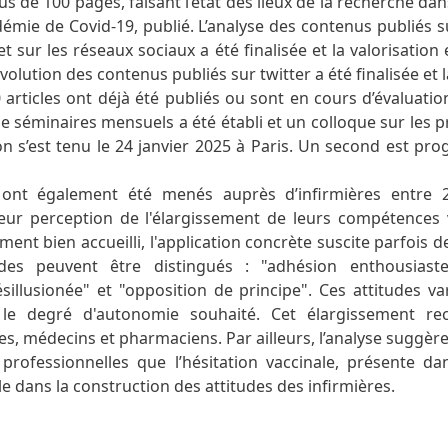
us de 100 pages, faisant l’état des lieux de la recherche d
démie de Covid-19, publié. L’analyse des contenus publiés 
t sur les réseaux sociaux a été finalisée et la valorisation 
volution des contenus publiés sur twitter a été finalisée et l
 articles ont déjà été publiés ou sont en cours d’évaluatio
e séminaires mensuels a été établi et un colloque sur les p
ion s’est tenu le 24 janvier 2025 à Paris. Un second est pr
 ont également été menés auprès d’infirmières entre 
eur perception de l'élargissement de leurs compétences v
ment bien accueilli, l'application concrète suscite parfois d
tudes peuvent être distingués : "adhésion enthousiaste
sillusionée" et "opposition de principe". Ces attitudes var
t le degré d'autonomie souhaité. Cet élargissement re
res, médecins et pharmaciens. Par ailleurs, l’analyse suggèr
professionnelles que l’hésitation vaccinale, présente da
le dans la construction des attitudes des infirmières.