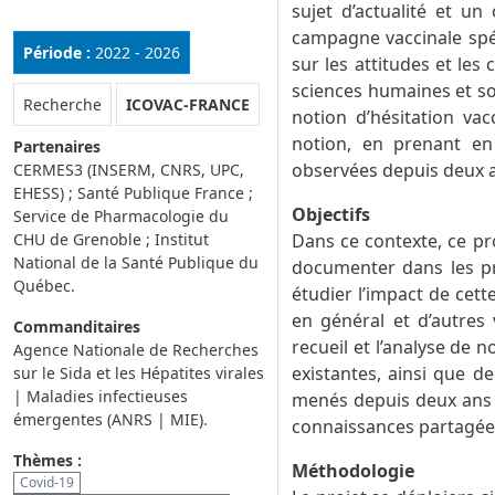
sujet d’actualité et un
campagne vaccinale spéci
Période :
2022 - 2026
sur les attitudes et les
sciences humaines et so
Rubrique :
Recherche
ICOVAC-FRANCE
notion d’hésitation vac
notion, en prenant en 
Partenaires
observées depuis deux 
CERMES3 (INSERM, CNRS, UPC,
EHESS) ; Santé Publique France ;
Objectifs
Service de Pharmacologie du
CHU de Grenoble ; Institut
Dans ce contexte, ce pro
National de la Santé Publique du
documenter dans les pr
Québec.
étudier l’impact de cett
en général et d’autres 
Commanditaires
recueil et l’analyse de 
Agence Nationale de Recherches
existantes, ainsi que d
sur le Sida et les Hépatites virales
| Maladies infectieuses
menés depuis deux ans s
émergentes (ANRS | MIE).
connaissances partagée
Thèmes :
Méthodologie
Covid-19