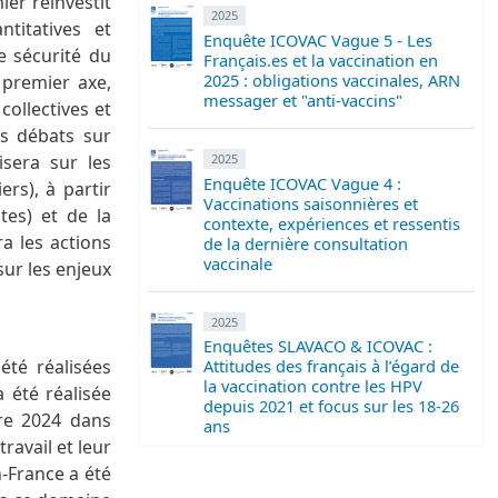
er réinvestit
2025
titatives et
Enquête ICOVAC Vague 5 - Les
e sécurité du
Français.es et la vaccination en
2025 : obligations vaccinales, ARN
 premier axe,
messager et "anti-vaccins"
collectives et
es débats sur
2025
isera sur les
Enquête ICOVAC Vague 4 :
ers), à partir
Vaccinations saisonnières et
tes) et de la
contexte, expériences et ressentis
a les actions
de la dernière consultation
vaccinale
sur les enjeux
2025
Enquêtes SLAVACO & ICOVAC :
été réalisées
Attitudes des français à l’égard de
la vaccination contre les HPV
 été réalisée
depuis 2021 et focus sur les 18-26
bre 2024 dans
ans
ravail et leur
-France a été