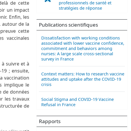
professionnels de santé et
delà de cette
stratégies de réponse
voir un impact
ir. Enfin, les
 autour de la
Publications scientifiques
épreuve cette
Dissatisfaction with working conditions
es vaccinales
associated with lower vaccine confidence,
commitment and behaviors among
nurses: A large scale cross-sectional
survey in France
 à suivre et à
19 ; ensuite,
Context matters: How to research vaccine
la vaccination
attitudes and uptake after the COVID-19
crisis
s implique le
ire de données
r les travaux
Social Stigma and COVID-19 Vaccine
Refusal in France
structurée de
Rapports