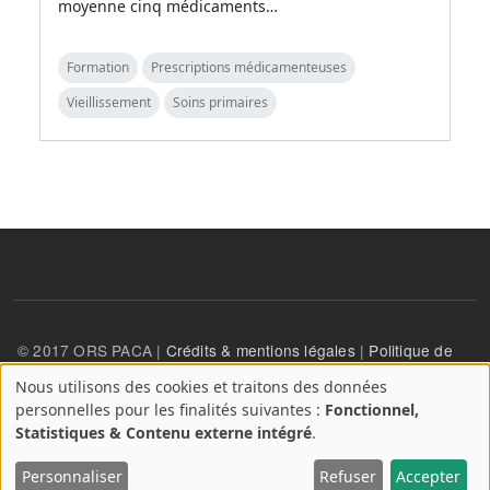
moyenne cinq médicaments…
Formation
Prescriptions médicamenteuses
Vieillissement
Soins primaires
© 2017 ORS PACA |
Crédits & mentions légales
|
Politique de
confidentialité
Nous utilisons des cookies et traitons des données
A
personnelles pour les finalités suivantes :
Fonctionnel,
propos
User account menu
Statistiques & Contenu externe intégré
.
Se connecter
des
cookies
Personnaliser
Refuser
Accepter