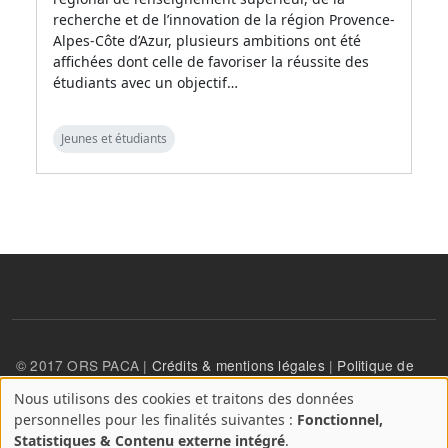
recherche et de l’innovation de la région Provence-
Alpes-Côte d’Azur, plusieurs ambitions ont été
affichées dont celle de favoriser la réussite des
étudiants avec un objectif…
Jeunes et étudiants
© 2017 ORS PACA |
Crédits & mentions légales
|
Politique de
confidentialité
Nous utilisons des cookies et traitons des données
A
personnelles pour les finalités suivantes :
Fonctionnel,
propos
User account menu
Statistiques & Contenu externe intégré
.