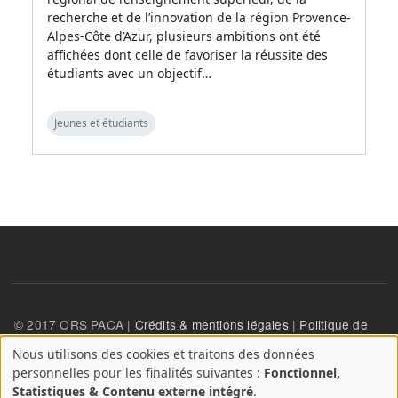
recherche et de l’innovation de la région Provence-
Alpes-Côte d’Azur, plusieurs ambitions ont été
affichées dont celle de favoriser la réussite des
étudiants avec un objectif…
Jeunes et étudiants
© 2017 ORS PACA |
Crédits & mentions légales
|
Politique de
confidentialité
Nous utilisons des cookies et traitons des données
A
personnelles pour les finalités suivantes :
Fonctionnel,
propos
User account menu
Statistiques & Contenu externe intégré
.