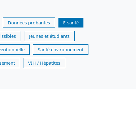
Données probantes
E-santé
issibles
Jeunes et étudiants
ventionnelle
Santé environnement
issement
VIH / Hépatites