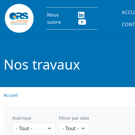
Aller au contenu principal
Main
ACCU
Nous
suivre
CONT
Nos travaux
Accueil
Rubrique
Filtrer par date