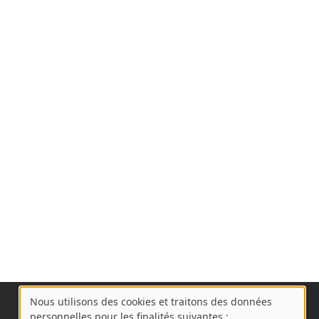
Nous utilisons des cookies et traitons des données
A
personnelles pour les finalités suivantes :