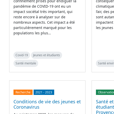
confinement prises pour endiguer la
conséque
pandémie de COVID-19 ont eu un
climatique,
impact sociétal très important, qui
l’air, des
reste encore à analyser sur de
sont autan
nombreux aspects. Cet impact a été
impactent 
particulièrement marqué pour les
les jeunes
populations les plus…
Covid-19
Jeunes et étudiants
Santé mentale
Santé env
Recherche
2021
-
2023
Observatio
Conditions de vie des jeunes et
Santé et
Coronavirus
étudiant
Provenc