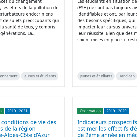
nces du changement
Les étudiants en situation d
 les effets de la pollution de
(ESH) ne sont pas toujours a
 perturbateurs endocriniens
identifiables et ont, par leur 
t de sujets préoccupants qui
des besoins spécifiques, qui
la santé de tous, y compris
impacter leur cursus universi
 générations. La…
leur réussite. Bien que des 
soient mises en place, il res
ironnement
Jeunes et étudiants
Jeunes et étudiants
Handicap
n
2019
-
2021
Observation
2019
-
2020
 conditions de vie des
Indicateurs prospectif
s de la région
estimer les effectifs d’
e-Alpes-Côte d’Azur
de 2ème année en mé