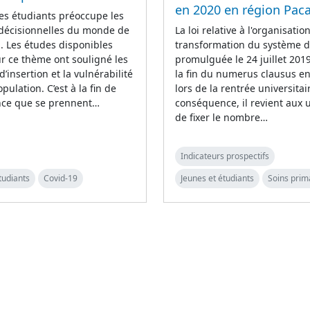
en 2020 en région Pac
es étudiants préoccupe les
 décisionnelles du monde de
La loi relative à l'organisation
n. Les études disponibles
transformation du système d
r ce thème ont souligné les
promulguée le 24 juillet 2019
 d’insertion et la vulnérabilité
la fin du numerus clausus e
pulation. C’est à la fin de
lors de la rentrée universitai
ence que se prennent…
conséquence, il revient aux u
de fixer le nombre…
Indicateurs prospectifs
tudiants
Covid-19
Jeunes et étudiants
Soins prim