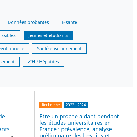
Données probantes
E-santé
issibles
Jeunes et étudiants
ventionnelle
Santé environnement
issement
VIH / Hépatites
Recherche
2022
-
2024
de
Etre un proche aidant pendant
les études universitaires en
ants
France : prévalence, analyse
préliminaire des besoins et