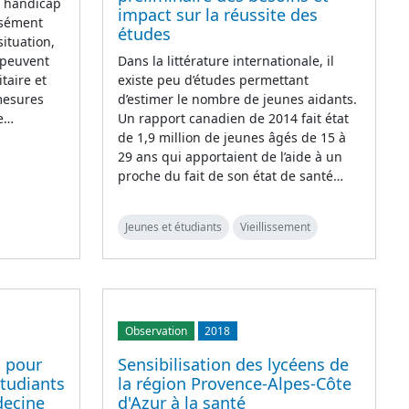
e handicap
impact sur la réussite des
isément
études
situation,
 peuvent
Dans la littérature internationale, il
taire et
existe peu d’études permettant
mesures
d’estimer le nombre de jeunes aidants.
te…
Un rapport canadien de 2014 fait état
de 1,9 million de jeunes âgés de 15 à
29 ans qui apportaient de l’aide à un
proche du fait de son état de santé…
Jeunes et étudiants
Vieillissement
Observation
2018
s pour
Sensibilisation des lycéens de
étudiants
la région Provence-Alpes-Côte
decine
d'Azur à la santé