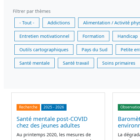
Filtrer par thèmes
- Tout -
Addictions
Alimentation / Activité phy
Entretien motivationnel
Formation
Handicap
Outils cartographiques
Pays du Sud
Petite e
Santé mentale
Santé travail
Soins primaires
Recherche
2025
-
2026
Observatio
Santé mentale post-COVID
Baromèt
chez des jeunes adultes
environ
Au printemps 2020, les mesures de
La dégrada