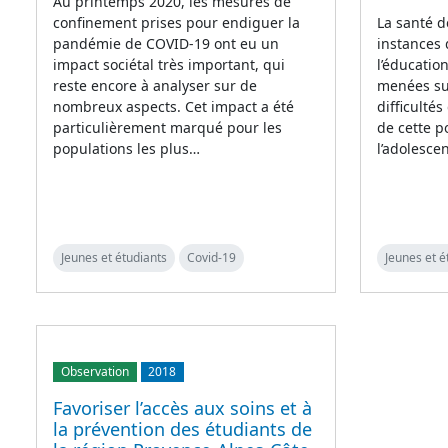
Au printemps 2020, les mesures de
confinement prises pour endiguer la
La santé d
pandémie de COVID-19 ont eu un
instances
impact sociétal très important, qui
l’éducatio
reste encore à analyser sur de
menées su
nombreux aspects. Cet impact a été
difficultés
particulièrement marqué pour les
de cette po
populations les plus…
l’adolesc
Jeunes et étudiants
Covid-19
Jeunes et é
Observation
2018
Favoriser l’accès aux soins et à
la prévention des étudiants de