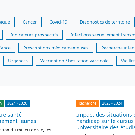
sique
Cancer
Covid-19
Diagnostics de territoire
Indicateurs prospectifs
Infections sexuellement transm
nfance
Prescriptions médicamenteuses
Recherche inter
Urgences
Vaccination / hésitation vaccinale
Vieill
n
2024
-
2026
Recherche
2023
-
2024
re santé
Impact des situations 
nement jeunes
handicap sur le cursus
universitaire des étudi
tion du milieu de vie, les