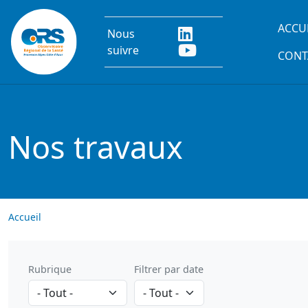
Aller au contenu principal
Main
ACCU
Nous
suivre
CONT
Nos travaux
Accueil
Rubrique
Filtrer par date