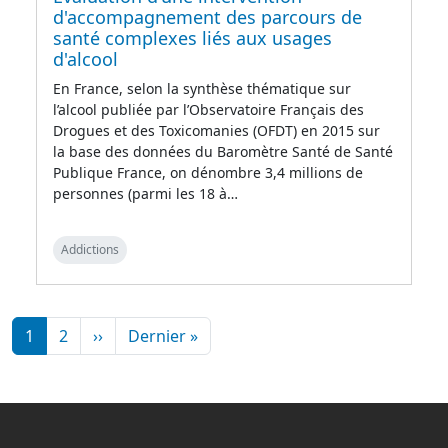
d'accompagnement des parcours de
santé complexes liés aux usages
d'alcool
En France, selon la synthèse thématique sur
l’alcool publiée par l’Observatoire Français des
Drogues et des Toxicomanies (OFDT) en 2015 sur
la base des données du Baromètre Santé de Santé
Publique France, on dénombre 3,4 millions de
personnes (parmi les 18 à…
Addictions
Pagination
Page suivante
Dernière page
1
2
››
Dernier »